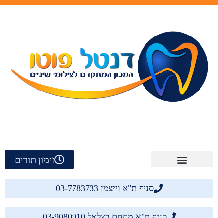
זימון תורים
סניף ת"א וייצמן 03-7783733
סניף ת"א מתחם בצלאל 03-9080910