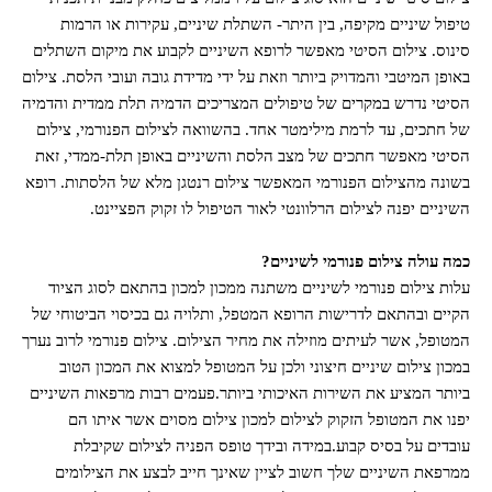
טיפול שיניים מקיפה, בין היתר- השתלת שיניים, עקירות או הרמות
סינוס. צילום הסיטי מאפשר לרופא השיניים לקבוע את מיקום השתלים
באופן המיטבי והמדויק ביותר וזאת על ידי מדידת גובה ועובי הלסת. צילום
הסיטי נדרש במקרים של טיפולים המצריכים הדמיה תלת ממדית והדמיה
של חתכים, עד לרמת מילימטר אחד. בהשוואה לצילום הפנורמי, צילום
הסיטי מאפשר חתכים של מצב הלסת והשיניים באופן תלת-ממדי, זאת
בשונה מהצילום הפנורמי המאפשר צילום רנטגן מלא של הלסתות. רופא
השיניים יפנה לצילום הרלוונטי לאור הטיפול לו זקוק הפציינט.
כמה עולה צילום פנורמי לשיניים?
עלות צילום פנורמי לשיניים משתנה ממכון למכון בהתאם לסוג הציוד
הקיים ובהתאם לדרישות הרופא המטפל, ותלויה גם בכיסוי הביטוחי של
המטופל, אשר לעיתים מוזילה את מחיר הצילום. צילום פנורמי לרוב נערך
במכון צילום שיניים חיצוני ולכן על המטופל למצוא את המכון הטוב
ביותר המציע את השירות האיכותי ביותר.פעמים רבות מרפאות השיניים
יפנו את המטופל הזקוק לצילום למכון צילום מסוים אשר איתו הם
עובדים על בסיס קבוע.במידה ובידך טופס הפניה לצילום שקיבלת
ממרפאת השיניים שלך חשוב לציין שאינך חייב לבצע את הצילומים