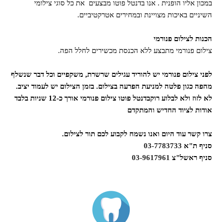
במכון אליו הופנית . אנו בדנטל פוטו מבצעים את כל סוגי צילומי
השיניים באיכות מצויינת ובמחירים אטרקטיביים.
הכנות לצילום פנורמי
צילום פנורמי מתבצע ללא הכנסת מכשירים לחלל הפה.
לפני צילום פנורמי יש להוריד עגילים שרשרת, משקפיים וכל דבר שנשלף
מהפה כגון פלטה למניעת הפרעה בצילום.
בזמן הצילום יש לעמוד יציב.
לא לזוז ולא לבלוע רוק
בדנטל פוטו צילום פנורמי אורך כ-12 שניות בלבד
אודות לציוד החדיש והמתקדם
צרו קשר עוד היום ואנו נשמח לקבוע לכם תור לצילום.
סניף ת"א
03-7783733
סניף ראשל"צ
03-9617961