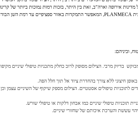
 משנת 2010, וכן בתקנים מחמירים של מדינות אירופה וארה"ב, זאת בין היתר, בזכות רמות נמוכות בי
אנו בין המכונים היחידים בארץ שמחזיקים בציוד המתקדם של החברה הפינית PLANMECA, המאפשר התמקדות באזור
וח, וביניהם:
ור מבוקש בדיוק מרבי. הצילום מסופק לרוב כחלק מתכניות טיפולי שיניים מקי
 באופן חיצוני ללא צורך בהחדרת ציוד אל תוך חלל הפה.
קדים לתוכניות טיפולים אסטטיים. הצילום מספק שיקוף של השיניים עצמן ו
ית תוכניות טיפולי שיניים כמו אבחון דלקות או טיפולי שורש.
זיהוי עששת והערכת איכותם של שחזורי שיניים.