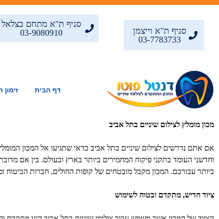
סניף ת"א מתחם בצלאל
סניף ת"א וייצמן
03-9080910
03-7783733
דף הבית
זימון ת
מכון מומלץ לצילום שיניים בתל אביב
אם אתם נדרשים לצילום שיניים בתל אביב כדאי שתגיעו אל המכון המומלץ דנ
וחדשני העומד בתקני פיקוח המחמירים ביותר בארץ ובעולם. בין אם מדובר 
ביותר עבורכם. המכון מקבל מובטחים של קופות החולים, חברות הביטוח ומ
ציוד חדיש, מתקדם ובטוח לשימוש
הציוד של המכון אשר משמש עבור צילומי שיניים בתל אביב הינו מתקדם וח