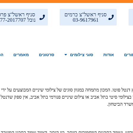
סניף ראשל"צ כרמים
סניף ראשל"צ פרס
03-9617961
נובל 077-2017707
ורים
אודות
סוגי צילומים
סרטונים
מאמרים
הפ
טל פוטו. המכון מתמחה במגוון סוגים של צילומי שיניים המבוצעים על ידי צ
בצילומי סיטי בתל אביב או צילום שיניים פנורמי בתל אביב, אין ספק שדנט
שרד הביטחון.
דיש, ועומד בתקנים המחמירים ביותר. בין היתר, הציוד עומד בתקני המשרד 