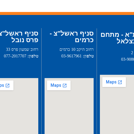
סניף ראשל"צ -
סניף ראשל"צ 
"א - מתחם
כרמים
פרס נובל
צלאל
רחוב היקב 10 כרמים
רחוב שמעון פרס 33
טלפון:
03-9617961
טלפון:
077-2017707