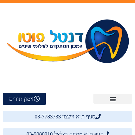
זימון תורים
סניף ת"א וייצמן 03-7783733
סניף ת"א מתחם בצלאל 03-9080910